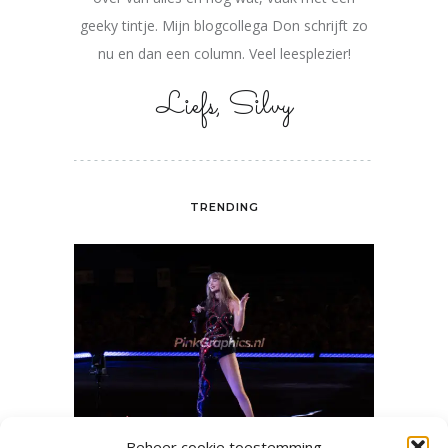
geeky tintje. Mijn blogcollega Don schrijft zo
nu en dan een column. Veel leesplezier!
Liefs, Silvy
TRENDING
Beheer cookie toestemming