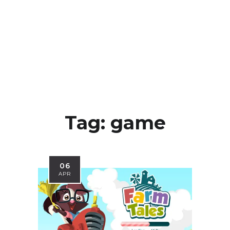
Tag:
game
06
APR