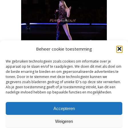
Beheer cookie toestemming
We gebruiken technologieën zoals cookies om informatie over je
en heet
Mooie concertfoto’s en -video’s
‘Swifti
apparaat op te slaan en/of te raadplegen. We doen dit met als doel om
de beste ervaring te bieden en om gepersonaliseerde advertenties te
maken
tonen. Door in te stemmen met deze technologieën kunnen we
gegevens zoals bladeren gedrag of unieke ID's op deze site verwerken.
Als je geen toestemming geeft of je toestemming intrekt, kan dit een
nadelige invloed hebben op bepaalde functies en mogelijkheden.
Accepteren
Weigeren