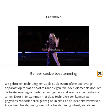
TRENDING
Beheer cookie toestemming
We gebruiken technologieën zoals cookies om informatie over je
en heet
Mooie concertfoto’s en -video’s
‘Swifti
apparaat op te slaan en/of te raadplegen. We doen dit met als doel om
de beste ervaring te bieden en om gepersonaliseerde advertenties te
maken
tonen. Door in te stemmen met deze technologieën kunnen we
gegevens zoals bladeren gedrag of unieke ID's op deze site verwerken.
Als je geen toestemming geeft of je toestemming intrekt, kan dit een