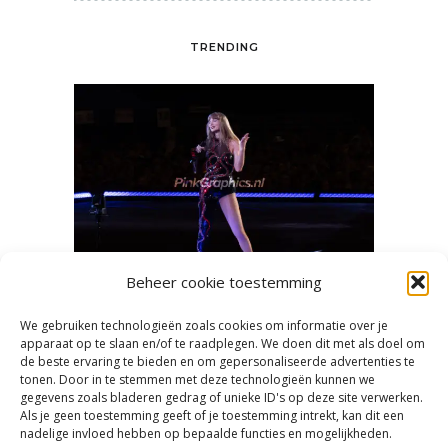
TRENDING
Beheer cookie toestemming
We gebruiken technologieën zoals cookies om informatie over je
en heet
Mooie concertfoto’s en -video’s
‘Swifti
apparaat op te slaan en/of te raadplegen. We doen dit met als doel om
de beste ervaring te bieden en om gepersonaliseerde advertenties te
maken
tonen. Door in te stemmen met deze technologieën kunnen we
gegevens zoals bladeren gedrag of unieke ID's op deze site verwerken.
Als je geen toestemming geeft of je toestemming intrekt, kan dit een
nadelige invloed hebben op bepaalde functies en mogelijkheden.