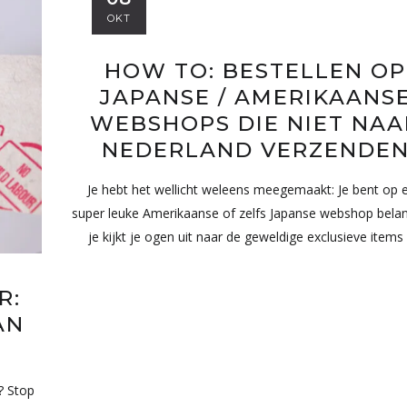
OKT
HOW TO: BESTELLEN OP
JAPANSE / AMERIKAANS
WEBSHOPS DIE NIET NAA
NEDERLAND VERZENDE
Je hebt het wellicht weleens meegemaakt: Je bent op 
super leuke Amerikaanse of zelfs Japanse webshop bela
je kijkt je ogen uit naar de geweldige exclusieve items
R:
AN
Ik ging naar The Eras Tour in
Het leed dat demons
Amsterdam
? Stop