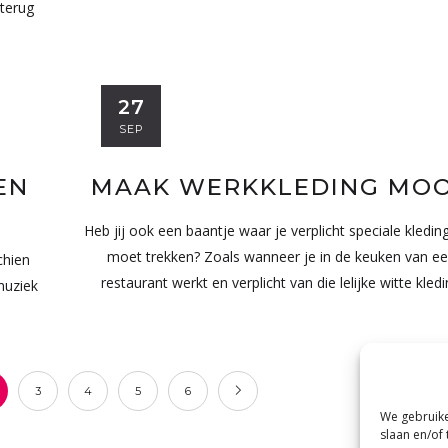
 terug
27
SEP
EN
MAAK WERKKLEDING MOO
Heb jij ook een baantje waar je verplicht speciale kledin
moet trekken? Zoals wanneer je in de keuken van e
chien
restaurant werkt en verplicht van die lelijke witte kled
muziek
3
4
5
6
We gebruike
slaan en/of