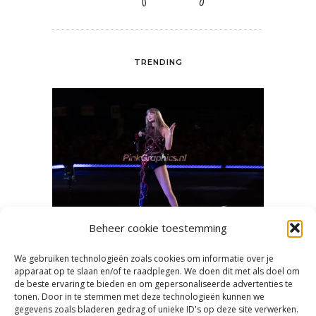
TRENDING
Beheer cookie toestemming
We gebruiken technologieën zoals cookies om informatie over je
en heet
Mooie concertfoto’s en -video’s
‘Swifti
apparaat op te slaan en/of te raadplegen. We doen dit met als doel om
de beste ervaring te bieden en om gepersonaliseerde advertenties te
maken
tonen. Door in te stemmen met deze technologieën kunnen we
gegevens zoals bladeren gedrag of unieke ID's op deze site verwerken.