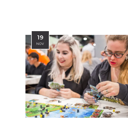
19
NOV