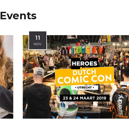
Events
11
NOV