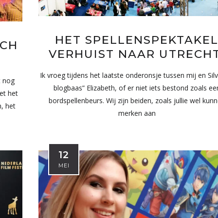
HET SPELLENSPEKTAKE
TCH
VERHUIST NAAR UTRECHT
Ik vroeg tijdens het laatste onderonsje tussen mij en Sil
t nog
blogbaas” Elizabeth, of er niet iets bestond zoals ee
et het
bordspellenbeurs. Wij zijn beiden, zoals jullie wel kun
, het
merken aan
12
MEI