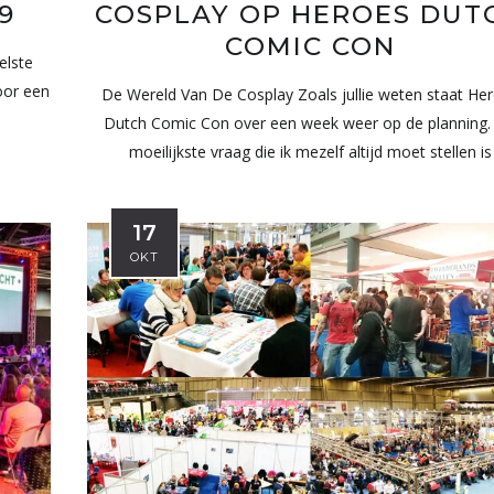
9
COSPLAY OP HEROES DUT
COMIC CON
elste
voor een
De Wereld Van De Cosplay Zoals jullie weten staat He
:
Dutch Comic Con over een week weer op de planning.
moeilijkste vraag die ik mezelf altijd moet stellen is
17
OKT
Ik ging naar The Eras Tour in
Het leed dat demons
Amsterdam