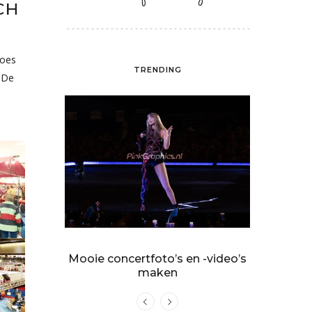
CH
roes
TRENDING
 De
treren heet
Mooie concertfoto’s en -video’s
‘Swiftie
maken
Rock 