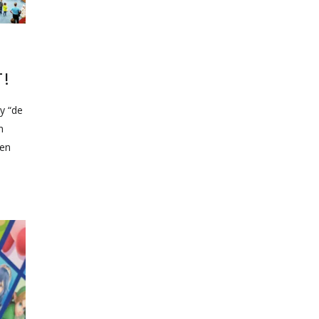
L
!
vy “de
n
nen